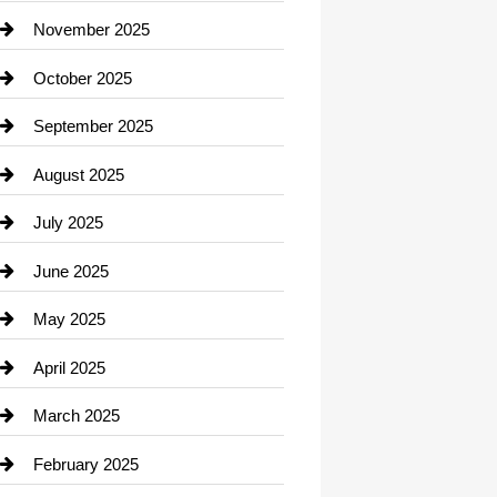
Car Dealerships
November 2025
Car Rental Agency
October 2025
Career and Jobs
September 2025
Carpet Cleaning
August 2025
Casino
July 2025
Catering
June 2025
Cemetery
May 2025
Chemical Exporter
April 2025
Child Care Agency
March 2025
Chimney Services
February 2025