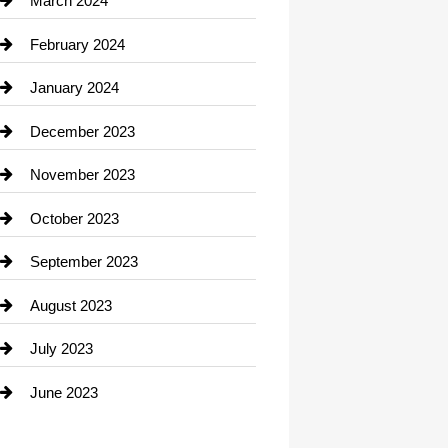
March 2024
Consultant
February 2024
Contractor
January 2024
counseling
December 2023
Cremation Service
November 2023
Custom Window Covering
October 2023
Damage Restoration
September 2023
Dance School
August 2023
Dance Studio
July 2023
Dental Care
June 2023
Dentist