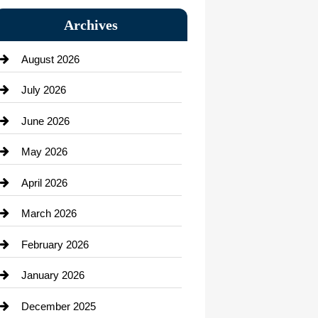
Bail bonds service
Archives
Bath Remodeling
August 2026
Beauty Salon and Products
July 2026
Bicycle Shop
June 2026
business
May 2026
Business and Economy
April 2026
Business and Investment
March 2026
cannabis
February 2026
Canopy
January 2026
Car dealer
December 2025