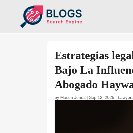
Estrategias leg
Bajo La Influen
Abogado Haywa
by
Mason Jones
|
Sep 12, 2025
|
Lawyers